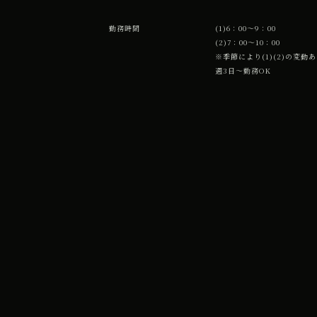
勤務時間
(1)6：00～9：00
(2)7：00～10：00
※季節により(1)(2)の変動
週3日～勤務OK