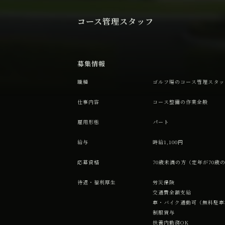
コース管理スタッフ
募集情報
職種
ゴルフ場のコース管理スタッ
仕事内容
コース整備の作業全般
雇用形態
パート
給与
時給1,100円
応募資格
70歳未満の方（定年が70歳
待遇・福利厚生
労災保険
交通費全額支給
車・バイク通勤可（無料駐車
制服貸与
扶養内勤務OK