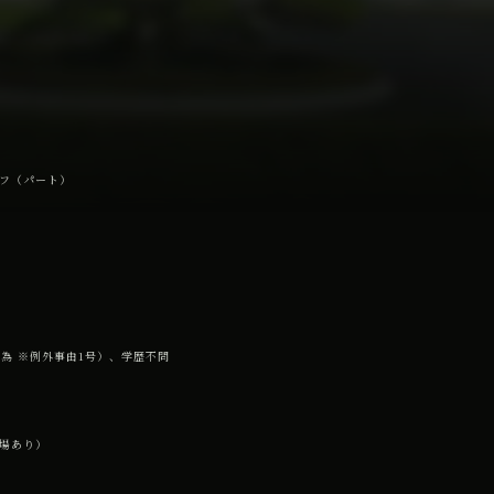
フ（パート）
の為 ※例外事由1号）、学歴不問
場あり）