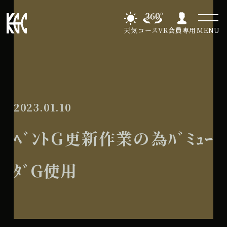
天気
コースVR
会員専用
MENU
2023.01.10
ﾍﾞﾝﾄG更新作業の為ﾊﾞﾐｭｰ
ﾀﾞG使用
ﾍﾞ