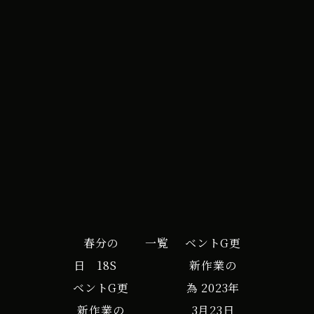
All Day
ﾝ
2023年5月24日
ﾄ
G
iCal
Google カレンダー
更
新
作
業
の
為
ﾊﾞ
春分の
一覧
ベントG更
ﾐ
日 18S
新作業の
ｭ
ベントG更
為
2023年
ｰ
新作業の
3月23日
ﾀﾞ