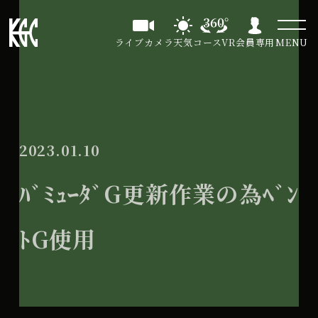
ライブカメラ
天気
コースVR
会員専用
MENU
2023.01.10
ﾊﾞﾐｭｰﾀﾞG更新作業の為ﾍﾞﾝ
ﾄG使用
ﾊﾞ