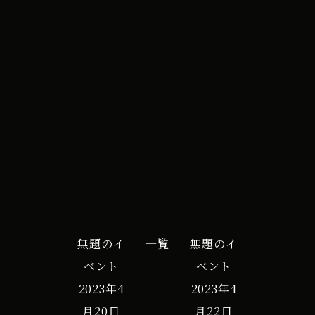
All Day
ﾐ
2023年6月16日
ｭ
ｰ
iCal
Google カレンダー
ﾀﾞ
G
更
新
作
業
の
無題のイ
一覧
無題のイ
為
ベント
ベント
ﾍﾞ
2023年4
2023年4
ﾝ
月20日
月22日
ﾄ