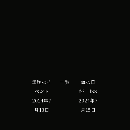
ｰ
iCal
Google カレンダー
ﾀﾞ
G
営
業
へ
変
更
無題のイ
一覧
海の日
ベント
杯 18S
2024年7
2024年7
月13日
月15日