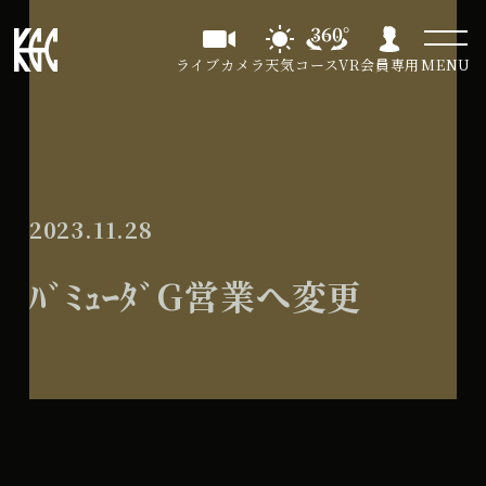
ライブカメラ
天気
コースVR
会員専用
MENU
2023.11.28
ﾊﾞﾐｭｰﾀﾞG営業へ変更
ﾊﾞ
All Day
ﾐ
2024年9月11日
ｭ