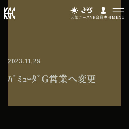
天気
コースVR
会員専用
MENU
2023.11.28
ﾊﾞﾐｭｰﾀﾞG営業へ変更
ﾊﾞ
All Day
ﾐ
2024年9月4日
ｭ