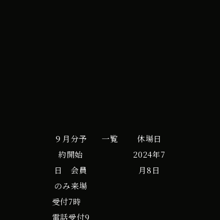
ｰ
iCal
Google カレンダー
ﾀﾞ
G
営
業
へ
変
更
９月分予
一覧
休場日
約開始
2024年7
日 会員
月8日
のみ来場
受付7時
電話受付9