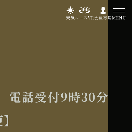
天気
コースVR
会員専用
MENU
 電話受付9時30分
更】