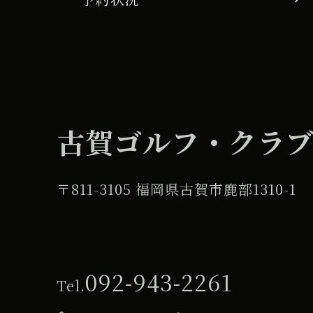
使
用
へ
変
更】
古賀ゴルフ・クラ
〒811-3105 福岡県古賀市鹿部1310-1
092-943-2261
Tel.