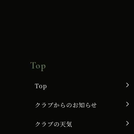
受
付
9
時
30
分
Top
【ﾍﾞ
ﾝ
Top
ﾄ
クラブからのお知らせ
G
復
クラブの天気
旧