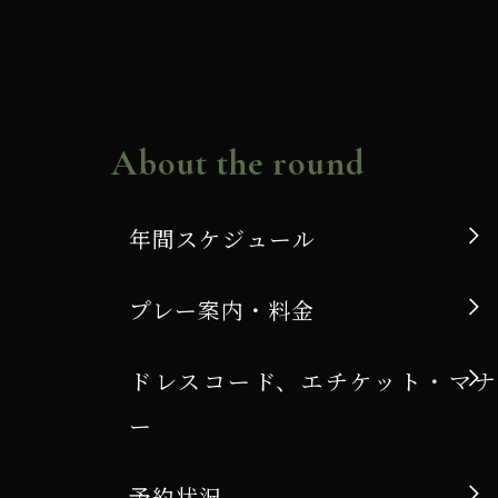
作
業
に
About the round
伴
い
年間スケジュール
ﾊﾞ
ﾐ
プレー案内・料金
ｭ
ドレスコード、エチケット・マナ
ｰ
ー
ﾀﾞ
G
予約状況