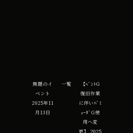
イ
iCal
Google カレンダー
ベ
ン
ト
無題のイ
一覧
【ﾍﾞﾝﾄG
ベント
復旧作業
2025年11
に伴いﾊﾞﾐ
月13日
ｭｰﾀﾞG使
用へ変
更】
2025