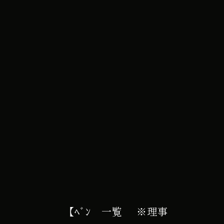
e カレンダー
【ﾍﾞﾝ
一覧
※理事