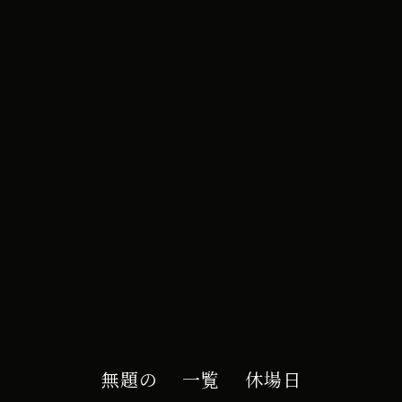
e カレンダー
無題の
一覧
休場日