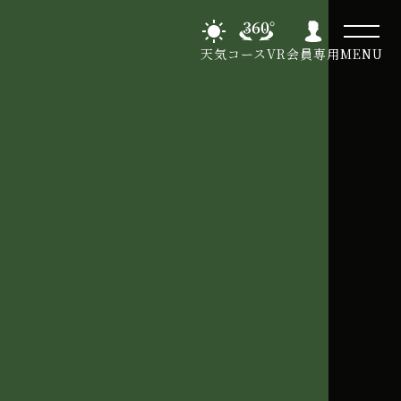
天気
コースVR
会員専用
MENU