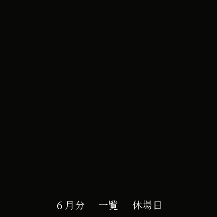
e カレンダー
６月分
一覧
休場日