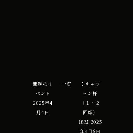
イ
iCal
Google カレンダー
ベ
ン
ト
無題のイ
一覧
※キャプ
ベント
テン杯
2025年4
（１・２
月4日
回戦）
18M
2025
年4月6日