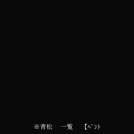
e カレンダー
※青松
一覧
【ﾍﾞﾝﾄ