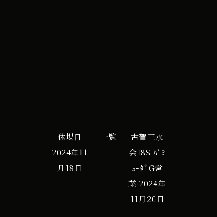
イ
iCal
Google カレンダー
ベ
ン
ト
休場日
一覧
古賀三水
2024年11
会18S ﾊﾞﾐ
月18日
ｭｰﾀﾞG営
業
2024年
11月20日