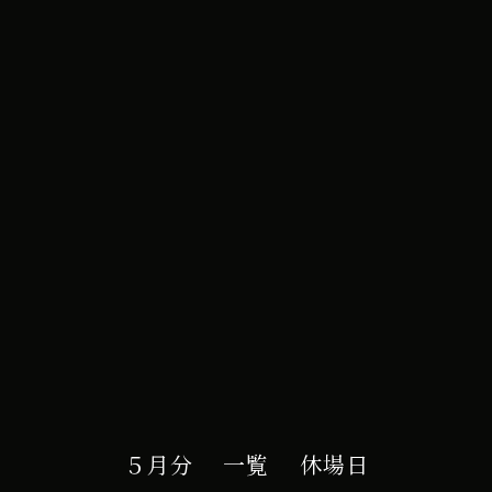
e カレンダー
５月分
一覧
休場日