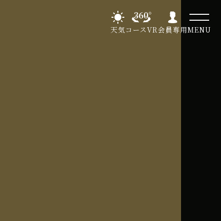
天気
コースVR
会員専用
MENU