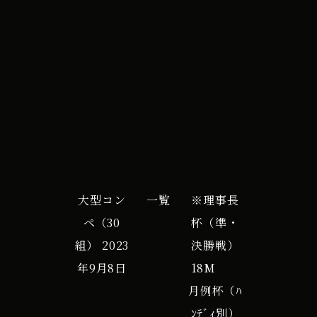
イ
iCal
Google カレンダー
ベ
ン
ト
大型コン
一覧
※理事長
ペ（30
杯（準・
組）
2023
決勝戦）
年9月8日
18M
月例杯（ﾊ
ﾝﾃﾞｨ別）