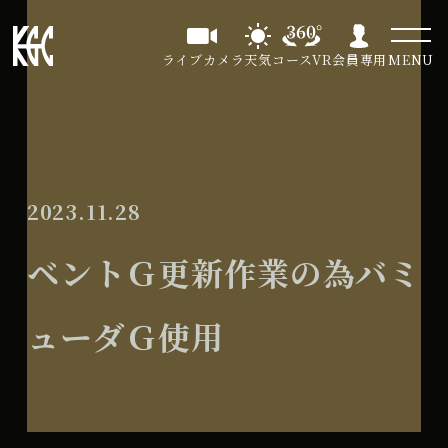
ライブカメラ
天気
コースVR
会員専用
MENU
2023.11.28
ベントＧ更新作業の為バミ
ューダＧ使用
ベ