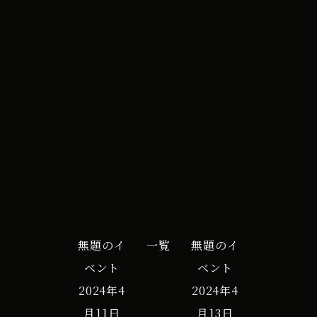
All Day
ン
2024年6月11日
ト
Ｇ
iCal
Google カレンダー
更
新
作
業
の
為
バ
無題のイ
一覧
無題のイ
ミ
ベント
ベント
ュ
2024年4
2024年4
ー
月11日
月13日
ダ