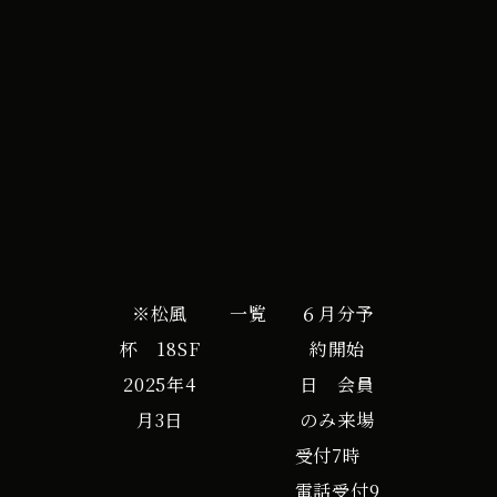
杯
iCal
Google カレンダー
18SF
※松風
一覧
６月分予
杯 18SF
約開始
2025年4
日 会員
月3日
のみ来場
受付7時
電話受付9