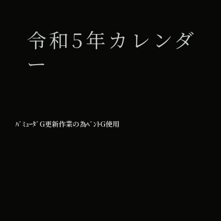
令和5年カレンダ
ー
ﾊﾞﾐｭｰﾀﾞG更新作業の為ﾍﾞﾝﾄG使用
All Day
2023年6月9日
iCal
Google カレンダー