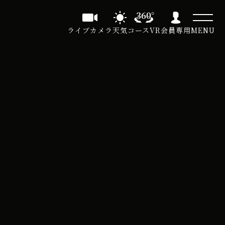
ライブカメラ
天気
コースVR
会員専用
MENU