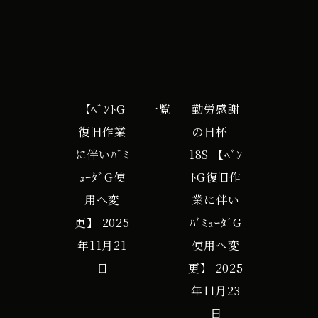
【ﾍﾞﾝﾄG
一覧
勤労感謝
復旧作業
の日杯
に伴いﾊﾞﾐ
18S 【ﾍﾞﾝ
ｭｰﾀﾞG使
ﾄG復旧作
用へ変
業に伴い
更】
2025
ﾊﾞﾐｭｰﾀﾞG
年11月21
使用へ変
日
更】
2025
年11月23
日