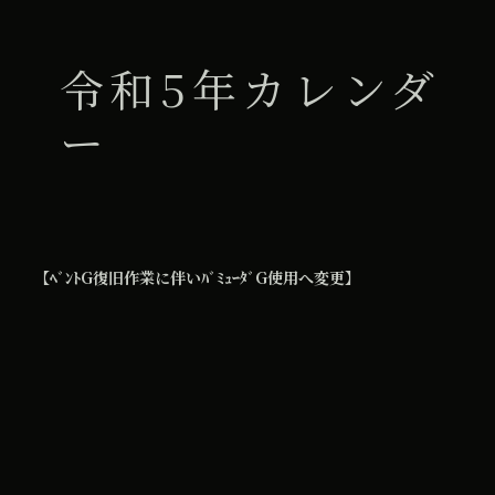
令和5年カレンダ
ー
【ﾍﾞﾝﾄG復旧作業に伴いﾊﾞﾐｭｰﾀﾞG使用へ変更】
All Day
2025年11月22日
iCal
Google カレンダー