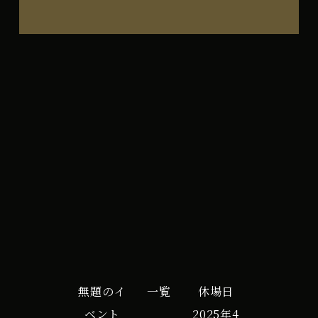
９
All Day
月
2025年7月5日
分
予
iCal
Google カレンダー
約
開
始
日
会
員
の
無題のイ
一覧
休場日
み
ベント
2025年4
来