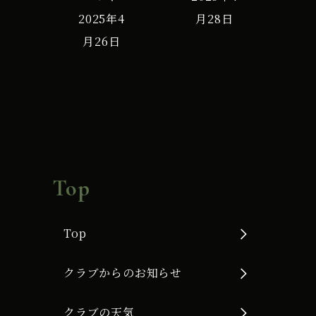
2025年4
月28日
場
月26日
受
付
7
時
電
話
受
Top
付
9
Top
時
30
クラブからのお知らせ
分
クラブの天気