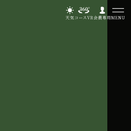
天気
コースVR
会員専用
MENU