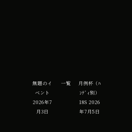
18S
iCal
Google カレンダー
一
般
枠
な
し
無題のイ
一覧
月例杯（ﾊ
ベント
ﾝﾃﾞｨ別）
2026年7
18S
2026
月3日
年7月5日