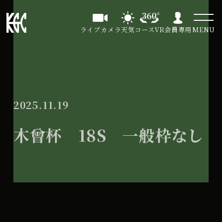
ライブカメラ
天気
コースVR
会員専用
MENU
2025.11.19
木曾杯 18S 一般枠なし
木
All Day
曾
2026年5月17日
杯