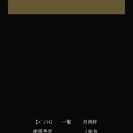
古
All Day
賀
2025年10月15日
三
水
iCal
Google カレンダー
会
18S【ﾍﾞ
ﾝ
ﾄ
G
更
新
【ﾍﾞﾝﾄG
一覧
月例杯
作
使用予定
（年令
業