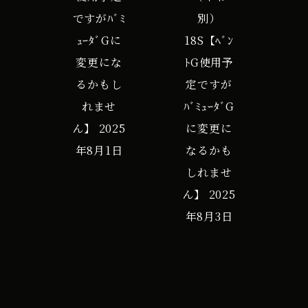
ですがﾊﾞﾐ
別）
に
ｭｰﾀﾞGに
18S【ﾍﾞﾝ
伴
変更にな
ﾄG使用予
い
るかもし
定ですが
ﾊﾞ
れませ
ﾊﾞﾐｭｰﾀﾞG
ﾐ
ん】
2025
に変更に
ｭ
年8月1日
なるかも
ｰ
しれませ
ﾀﾞ
ん】
2025
G
年8月3日
使
用】