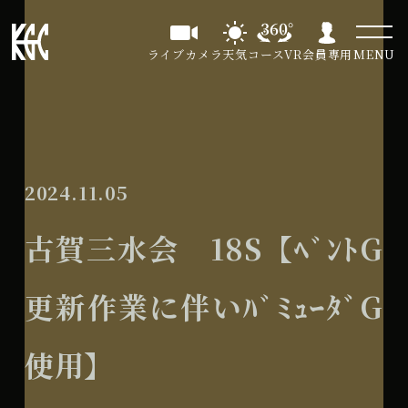
ライブカメラ
天気
コースVR
会員専用
MENU
2024.11.05
古賀三水会 18S【ﾍﾞﾝﾄG
更新作業に伴いﾊﾞﾐｭｰﾀﾞG
使用】