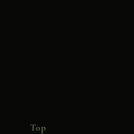
ﾝ
ﾄ
G
復
旧
作
業
に
伴
い
ﾊﾞ
Top