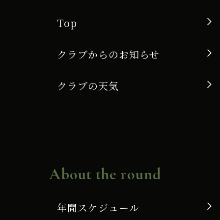
ﾐ
ｭ
Top
ｰ
クラブからのお知らせ
ﾀﾞ
G
クラブの天気
使
用
へ
変
About the round
更】
年間スケジュール