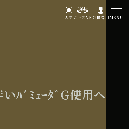
天気
コースVR
会員専用
MENU
いﾊﾞﾐｭｰﾀﾞG使用へ