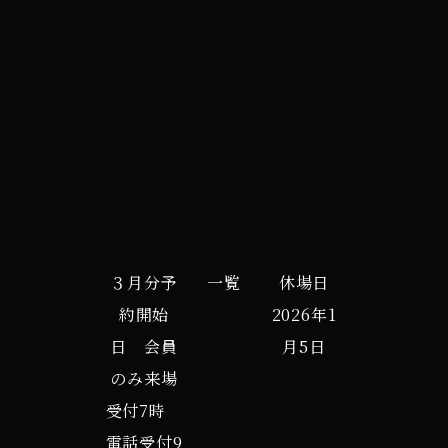
iCal
Google カレンダー
３月分予
一覧
休場日
約開始
2026年1
日 会員
月5日
のみ来場
受付7時
電話受付9