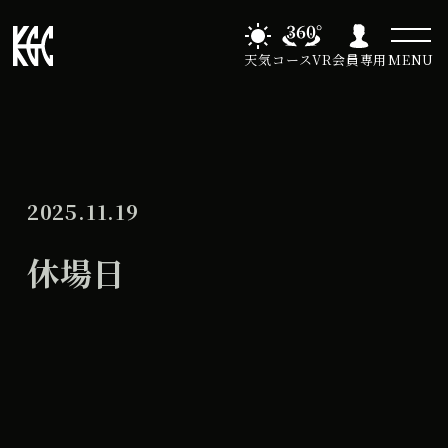
天気
コースVR
会員専用
MENU
2025.11.19
休場日
休
All Day
場
2026年8月14日
日