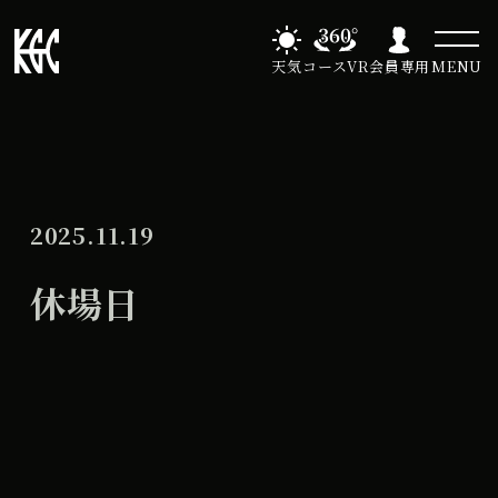
天気
コースVR
会員専用
MENU
2025.11.19
休場日
休
All Day
場
2026年7月6日
日