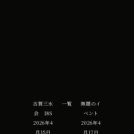
All Day
ﾝ
2026年2月28日
ﾄ
G
iCal
Google カレンダー
更
新
作
業
の
為
ﾊﾞ
古賀三水
一覧
無題のイ
ﾐ
会 18S
ベント
ｭ
2026年4
2026年4
ｰ
月15日
月17日
ﾀﾞ