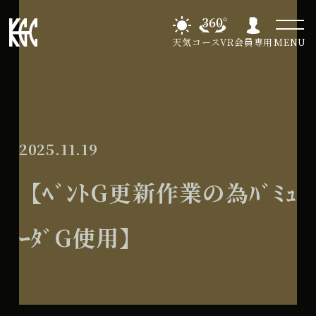
天気
コースVR
会員専用
MENU
2025.11.19
【ﾍﾞﾝﾄG更新作業の為ﾊﾞﾐｭ
ｰﾀﾞG使用】
【ﾍﾞ