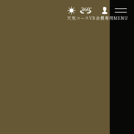
天気
コースVR
会員専用
MENU