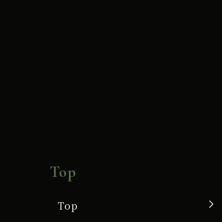
ﾊﾞ
ﾐ
ｭ
ｰ
ﾀﾞ
G
使
用】
Top
Top