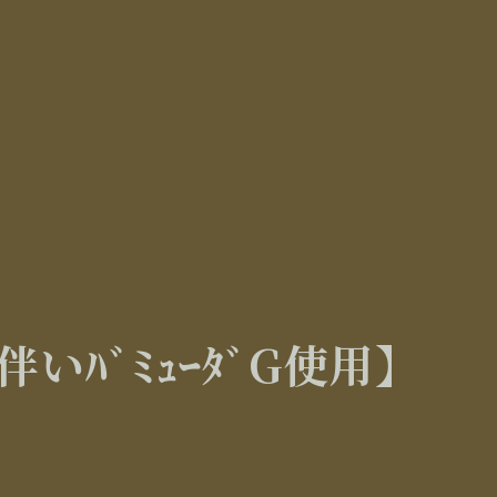
伴いﾊﾞﾐｭｰﾀﾞG使用】